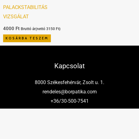
PALACKSTABILITÁS
VIZSGÁLAT
4000
Ft
Bruttó ár(nettó
3150
Ft
}
KOSÁRBA TESZEM
Kapcsolat
8000 Székesfehérvár, Zsolt u. 1.
rendeles@borpatika.com
+36/30-500-7541
Dokumentumok