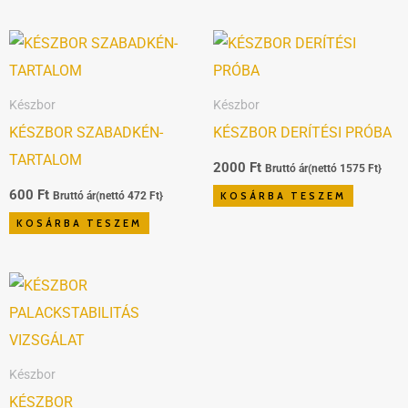
Készbor
Készbor
KÉSZBOR SZABADKÉN-
KÉSZBOR DERÍTÉSI PRÓBA
TARTALOM
2000
Ft
Bruttó ár(nettó
1575
Ft
}
600
Ft
Bruttó ár(nettó
472
Ft
}
KOSÁRBA TESZEM
KOSÁRBA TESZEM
Készbor
KÉSZBOR