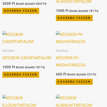
ALKOHOLTARTALOM
3600
Ft
Bruttó ár(nettó
2835
Ft
}
1000
Ft
KOSÁRBA TESZEM
Bruttó ár(nettó
787
Ft
}
KOSÁRBA TESZEM
Készbor
Készbor
KÉSZBOR CUKORTARTALOM
KÉSZBOR PH
MEGHATÁROZÁS
1000
Ft
Bruttó ár(nettó
787
Ft
}
600
Ft
KOSÁRBA TESZEM
Bruttó ár(nettó
472
Ft
}
KOSÁRBA TESZEM