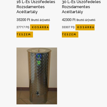
16 L-Es Úszófedeles
30 L-Es Úszófedeles
Rozsdamentes
Rozsdamentes
Acéltartály
Acéltartály
35200
Ft
42300
Ft
Bruttó ár(nettó
Bruttó ár(nettó
27717
Ft
}
KOSÁRBA
33307
Ft
}
KOSÁRBA
TESZEM
TESZEM