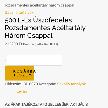
rozsdamentes acéltartály három csappal
Saválló tartályok
500 L-Es Úszófedeles
Rozsdamentes Acéltartály
Három Csappal
212200
Ft
Bruttó ár(nettó
167087
Ft
}
-
+
KOSÁRBA
TESZEM
Cikkszám:
BP-0070
Kategória:
Saválló tartályok
Leírás
AZ ÁRAK TÁJÉKOZTATÓ JELLEGŰEK, AKTUÁLIS