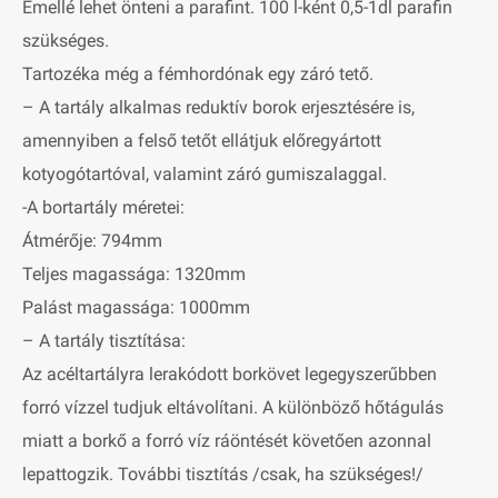
Emellé lehet önteni a parafint. 100 l-ként 0,5-1dl parafin
szükséges.
Tartozéka még a fémhordónak egy záró tető.
– A tartály alkalmas reduktív borok erjesztésére is,
amennyiben a felső tetőt ellátjuk előregyártott
kotyogótartóval, valamint záró gumiszalaggal.
-A bortartály méretei:
Átmérője: 794mm
Teljes magassága: 1320mm
Palást magassága: 1000mm
– A tartály tisztítása:
Az acéltartályra lerakódott borkövet legegyszerűbben
forró vízzel tudjuk eltávolítani. A különböző hőtágulás
miatt a borkő a forró víz ráöntését követően azonnal
lepattogzik. További tisztítás /csak, ha szükséges!/