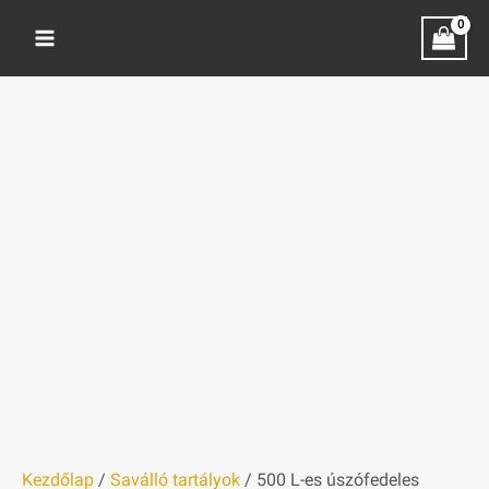
Skip
500
to
L-
content
es
úszófedeles
rozsdamentes
acéltartály
három
csappal
mennyiség
Kezdőlap
/
Saválló tartályok
/ 500 L-es úszófedeles