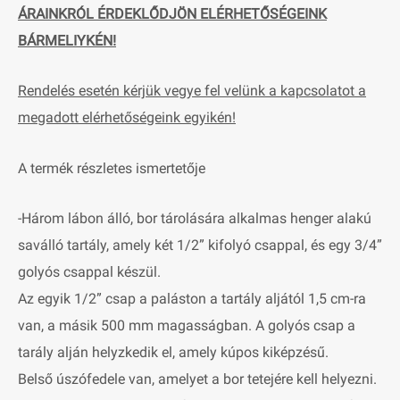
ÁRAINKRÓL ÉRDEKLŐDJÖN ELÉRHETŐSÉGEINK
BÁRMELIYKÉN!
Rendelés esetén kérjük vegye fel velünk a kapcsolatot a
megadott elérhetőségeink egyikén!
A termék részletes ismertetője
-Három lábon álló, bor tárolására alkalmas henger alakú
saválló tartály, amely két 1/2” kifolyó csappal, és egy 3/4”
golyós csappal készül.
Az egyik 1/2” csap a paláston a tartály aljától 1,5 cm-ra
van, a másik 500 mm magasságban. A golyós csap a
tarály alján helyzkedik el, amely kúpos kiképzésű.
Belső úszófedele van, amelyet a bor tetejére kell helyezni.