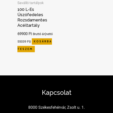
Saválló tartályok
100 L-Es
Úszófedeles
Rozsdamentes
Acéltartály
69900
Ft
Bruttó ár(nettó
55039
Ft
}
KOSÁRBA
TESZEM
Kapcsolat
8000 Székesfehérvár, Zsolt u. 1.