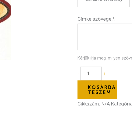
Címke szövege
*
Kérjük írja meg, milyen szöv
-
+
KOSÁRBA
TESZEM
Cikkszám:
N/A
Kategóri