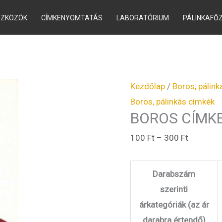
SZKÖZÖK
CÍMKENYOMTATÁS
LABORATÓRIUM
PÁLINKAFŐ
BOROS
Ártartom
CÍMKE
100 Ft
7773-
-
Kezdőlap
/
Boros, pálin
2
300 Ft
Boros, pálinkás címkék
mennyiség
BOROS CÍMKE
100
Ft
–
300
Ft
Darabszám
szerinti
árkategóriák (az ár
darabra értendő)