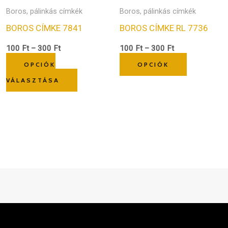
alon
termékoldalon
termékold
Boros, pálinkás címkék
Boros, pálinkás címkék
ók
választhatók
választhat
BOROS CÍMKE 7841
BOROS CÍMKE RL 7736
ki
ki
100
Ft
–
300
Ft
100
Ft
–
300
Ft
OPCIÓK
OPCIÓK
VÁLASZTÁSA