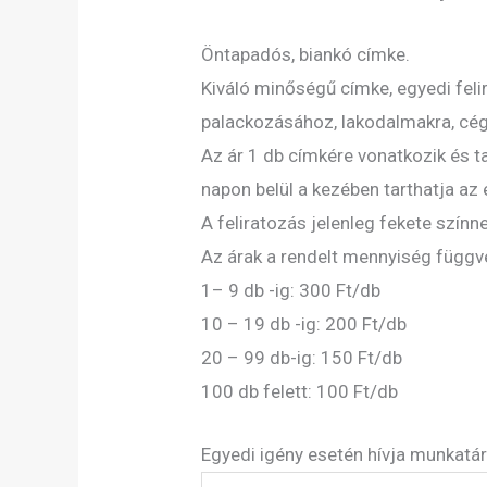
Öntapadós, biankó címke.
Kiváló minőségű címke, egyedi feli
palackozásához, lakodalmakra, cége
Az ár 1 db címkére vonatkozik és t
napon belül a kezében tarthatja az 
A feliratozás jelenleg fekete színn
Az árak a rendelt mennyiség függvé
1– 9 db -ig: 300 Ft/db
10 – 19 db -ig: 200 Ft/db
20 – 99 db-ig: 150 Ft/db
100 db felett: 100 Ft/db
Egyedi igény esetén hívja munkat