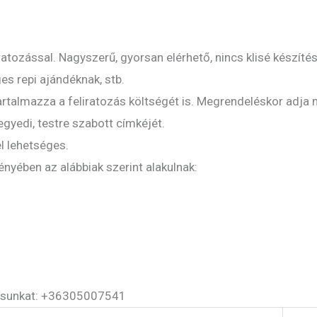
ratozással. Nagyszerű, gyorsan elérhető, nincs klisé készíté
s repi ajándéknak, stb.
artalmazza a feliratozás költségét is. Megrendeléskor adja 
egyedi, testre szabott címkéjét.
el lehetséges.
nyében az alábbiak szerint alakulnak:
ársunkat: +36305007541