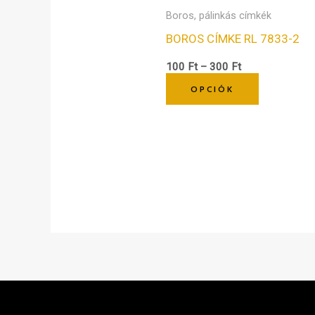
termékold
Boros, pálinkás címkék
választhat
BOROS CÍMKE RL 7833-2
ki
100
Ft
–
300
Ft
OPCIÓK