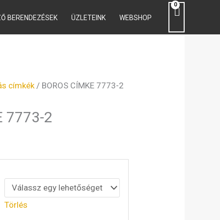
ZŐ BERENDEZÉSEK
ÜZLETEINK
WEBSHOP
ány:
kás címkék
/ BOROS CÍMKE 7773-2
 7773-2
Törlés