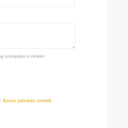
eg szerepeljen a címkén!
a:
Boros, pálinkás címkék