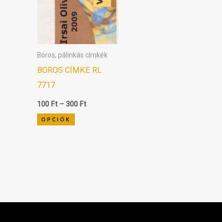
van.
A
változatok
Boros, pálinkás címkék
a
BOROS CÍMKE RL
termékoldalon
7717
választhatók
ki
100
Ft
–
300
Ft
OPCIÓK