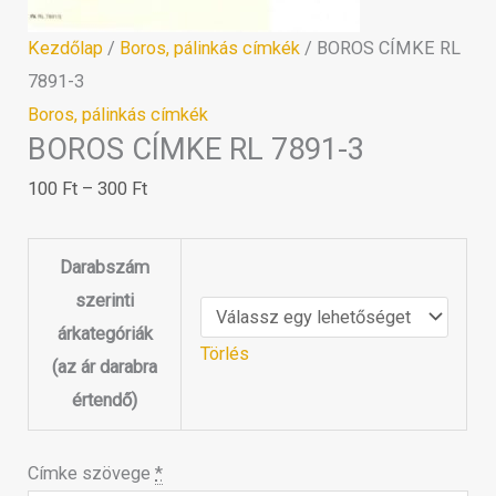
Kezdőlap
/
Boros, pálinkás címkék
/ BOROS CÍMKE RL
7891-3
Boros, pálinkás címkék
BOROS CÍMKE RL 7891-3
100
Ft
–
300
Ft
Darabszám
szerinti
árkategóriák
Törlés
(az ár darabra
értendő)
Címke szövege
*