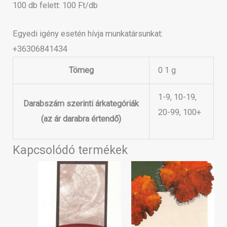
100 db felett: 100 Ft/db
Egyedi igény esetén hívja munkatársunkat:
+36306841434
Tömeg
0 1 g
1-9, 10-19,
Darabszám szerinti árkategóriák
20-99, 100+
(az ár darabra értendő)
Kapcsolódó termékek
Ártartomány:
Ártartomány:
Ennek
Ennek
100 Ft
100 Ft
a
a
-
-
300 Ft
300 Ft
terméknek
terméknek
több
több