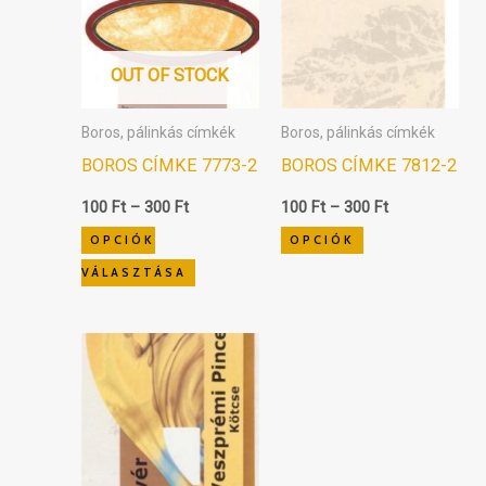
variációja
variációja
van.
van.
A
A
OUT OF STOCK
változatok
változatok
Boros, pálinkás címkék
Boros, pálinkás címkék
a
a
BOROS CÍMKE 7773-2
BOROS CÍMKE 7812-2
termékoldalon
termékoldalon
választhatók
választhatók
100
Ft
–
300
Ft
100
Ft
–
300
Ft
ki
ki
OPCIÓK
OPCIÓK
VÁLASZTÁSA
Ártartomány:
Ennek
100 Ft
a
-
300 Ft
terméknek
több
variációja