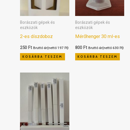
Borászati gépek és
Borászati gépek és
eszközök
eszközök
2-es díszdoboz
Mérőhenger 30 ml-es
250
Ft
800
Ft
Bruttó ár(nettó
197
Ft
}
Bruttó ár(nettó
630
Ft
}
KOSÁRBA TESZEM
KOSÁRBA TESZEM