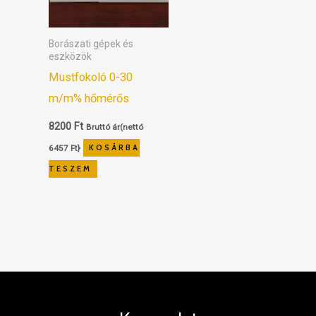
Borászati gépek és
eszközök
Mustfokoló 0-30
m/m% hőmérős
8200
Ft
Bruttó ár(nettó
6457
Ft
}
KOSÁRBA
TESZEM