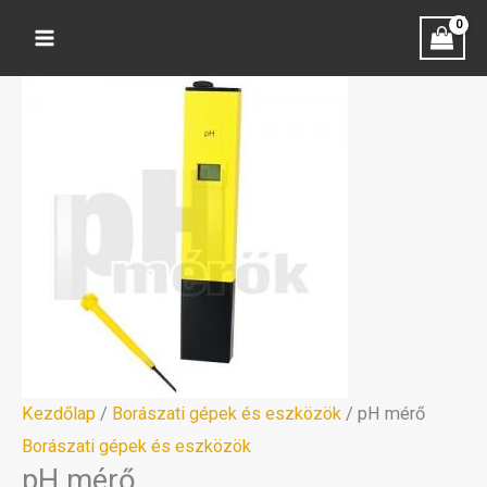
Skip
to
content
pH
mérő
mennyiség
Kezdőlap
/
Borászati gépek és eszközök
/ pH mérő
Borászati gépek és eszközök
pH mérő