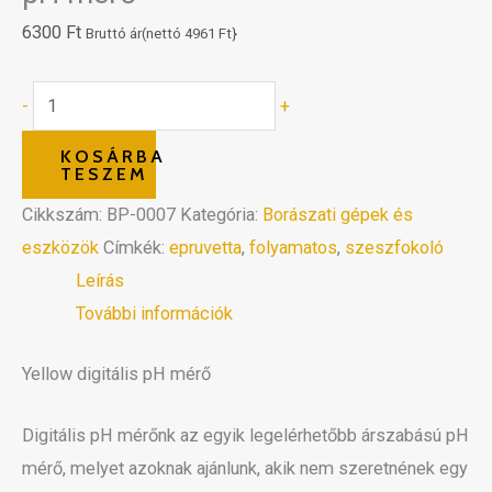
6300
Ft
Bruttó ár(nettó
4961
Ft
}
-
+
KOSÁRBA
TESZEM
Cikkszám:
BP-0007
Kategória:
Borászati gépek és
eszközök
Címkék:
epruvetta
,
folyamatos
,
szeszfokoló
Leírás
További információk
Yellow digitális pH mérő
Digitális pH mérőnk az egyik legelérhetőbb árszabású pH
mérő, melyet azoknak ajánlunk, akik nem szeretnének egy