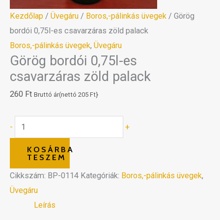
Kezdőlap
/
Üvegáru
/
Boros,-pálinkás üvegek
/ Görög
bordói 0,75l-es csavarzáras zöld palack
Boros,-pálinkás üvegek
,
Üvegáru
Görög bordói 0,75l-es
csavarzáras zöld palack
260
Ft
Bruttó ár(nettó
205
Ft
}
-
+
KOSÁRBA
TESZEM
Cikkszám:
BP-0114
Kategóriák:
Boros,-pálinkás üvegek
,
Üvegáru
Leírás