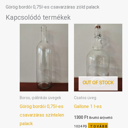
Görög bordói 0,75l-es csavarzáras zöld palack
Kapcsolódó termékek
OUT OF STOCK
Boros,-pálinkás üvegek
Csatos üveg
Görög bordói 0,75l-es
Gallone 1 l-es
csavarzáras színtelen
1300
Ft
Bruttó ár(nettó
palack
1024
Ft
}
TOVÁBB