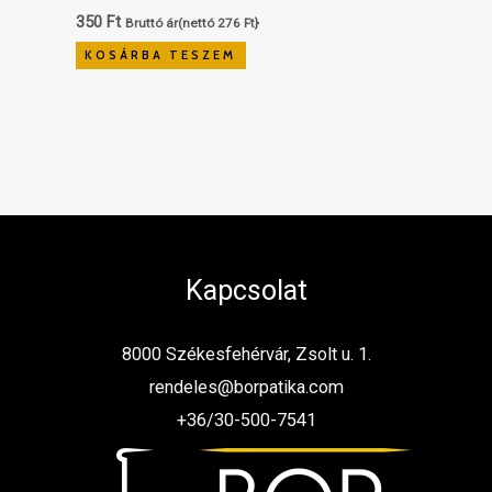
350
Ft
Bruttó ár(nettó
276
Ft
}
KOSÁRBA TESZEM
Kapcsolat
8000 Székesfehérvár, Zsolt u. 1.
rendeles@borpatika.com
+36/30-500-7541