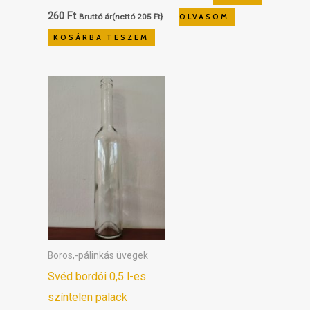
260
Ft
Bruttó ár(nettó
205
Ft
}
OLVASOM
KOSÁRBA TESZEM
Boros,-pálinkás üvegek
Svéd bordói 0,5 l-es
színtelen palack