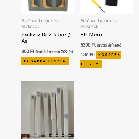
Borászati gépek és
Borászati gépek és
eszközök
eszközök
Exclusiv Díszdoboz 3-
PH Mérő
As
6300
Ft
Bruttó ár(nettó
900
Ft
Bruttó ár(nettó
709
Ft
}
4961
Ft
}
KOSÁRBA
KOSÁRBA TESZEM
TESZEM