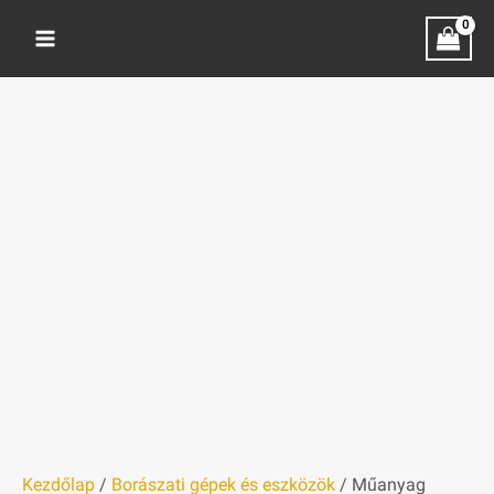
Skip
Műanyag
Ártartomány:
to
tölcsérek
400 Ft
content
mennyiség
-
1600 Ft
Kezdőlap
/
Borászati gépek és eszközök
/ Műanyag