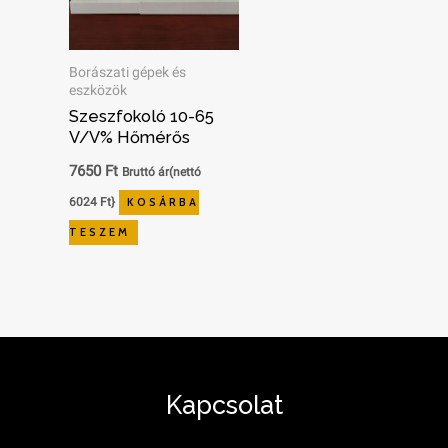
Borászati gépek és
eszközök
Szeszfokoló 10-65
V/v% Hőmérős
7650
Ft
Bruttó ár(nettó
6024
Ft
}
KOSÁRBA
TESZEM
Kapcsolat