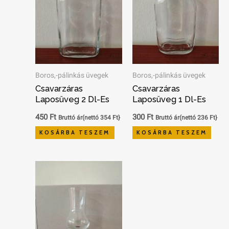
Boros,-pálinkás üvegek
Boros,-pálinkás üvegek
Csavarzáras
Csavarzáras
Laposüveg 2 Dl-Es
Laposüveg 1 Dl-Es
450
Ft
300
Ft
Bruttó ár(nettó
354
Ft
}
Bruttó ár(nettó
236
Ft
}
KOSÁRBA TESZEM
KOSÁRBA TESZEM