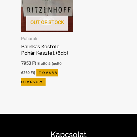
OUT OF STOCK
Poharak
Pálinkás Kóstoló
Pohár Készlet (6db)
7950
Ft
Bruttó ár(nettó
6260
Ft
}
TOVÁBB
OLVASOM
Kapcsolat