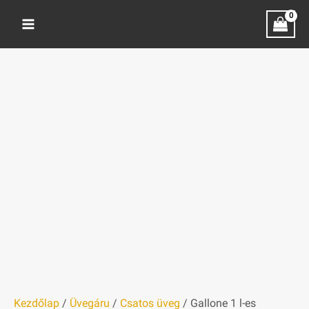
Skip
to
content
Kezdőlap
/
Üvegáru
/
Csatos üveg
/ Gallone 1 l-es